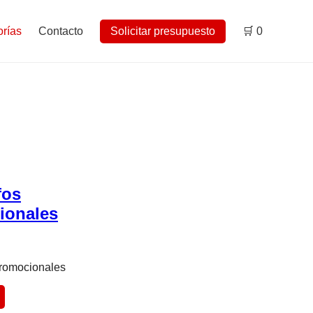
rías
Contacto
Solicitar presupuesto
🛒
0
fos
ionales
Promocionales