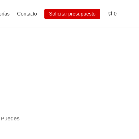
rías
Contacto
Solicitar presupuesto
🛒
0
. Puedes